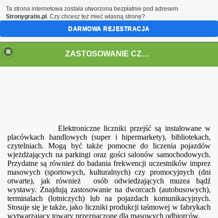
Ta strona internetowa została utworzona bezpłatnie pod adresem
Stronygratis.pl
. Czy chcesz też mieć własną stronę?
DARMOWA REJESTRACJA
ZASTOSOWANIE CZUJNIKÓW PODCZERWIENI W TECHNICE
Elektroniczne liczniki przejść są instalowane w
placówkach handlowych (super i hipermarkety), bibliotekach,
czytelniach. Mogą być także pomocne do liczenia pojazdów
wjeżdżających na parkingi oraz gości salonów samochodowych.
i
Przydatne są również do badania frekwencji uczestników imprez
masowych (sportowych, kulturalnych) czy promocyjnych (dni
w podczerwieni
otwarte), jak również
osób odwiedzających muzea bądź
wystawy. Znajdują zastosowanie na dworcach (autobusowych),
terminalach (lotniczych) lub na pojazdach komunikacyjnych.
Stosuje się je także, jako liczniki produkcji taśmowej w fabrykach
wytwarzający towary przeznaczone dla masowych odbiorców.
zdów szynowych