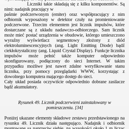
Liczniki takie składają się z kilku komponentów. Są
nimi: nadajnik pracujący w
eni
paśmie podczerwonym (emiter) oraz współpracujący z nim
odbiornik wyposażony w detektor czuły na promieniowanie
zerwieni
podczerwone. Trzecim elementem jest licznik impulsów, które
dostarczane są z układu nadawczo-odbiorczego. Sam licznik
może mieć postać urządzenia w obudowie, którego umieszczono
wyraźny wyświetlacz segmentowy złożony z diód
elektroluminescencyjnych (ang. Light Emitting Diode) bądź
ciekłokrystaliczny (ang.
Liquid Crystal Display).
Funkcje licznika
impulsów może pełnić także komputer odpowiednio
skonfigurowany, podłączony do sieci Internet. W takim
przypadku możliwe jest nawet zdalne weryfikowanie stanu
licznika, przy pomocy przeglądarki WWW, korzystając z
dowolnego komputera mającego dostęp do sieci.
Cały układ posiada oczywiście odpowiednio dobrane zasilacze
bądź akumulatory.
Rysunek 49. Licznik podczerwieni zainstalowany w
pomieszczeniu. [34]
Poniżej ukazane elementy składowe zestawu przedstawionego na
rysunku 49.
Licznik działa następująco. Nadajnik i odbiornik
montowane są naprzeciw siebie, na wysokości około 1 m licząc