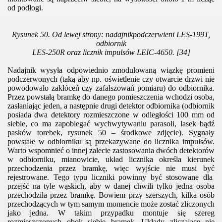
od podłogi.
Rysunek 50. Od lewej strony: nadajnikpodczerwieni LES-199T,
odbiornik
LES-250R
oraz licznik impulsów LEIC-4650. [34]
Nadajnik wysyła odpowiednio zmodulowaną wiązkę promieni
podczerwonych (taką aby np. oświetlenie czy otwarcie drzwi nie
powodowało zakłóceń czy zafałszowań pomiaru) do odbiornika.
Przez powstałą bramkę do danego pomieszczenia wchodzi osoba,
zasłaniając jeden, a następnie drugi detektor odbiornika (odbiornik
posiada dwa detektory rozmieszczone w odległości 100 mm od
siebie, co ma zapobiegać wychwytywaniu parasoli, lasek bądź
pasków torebek, rysunek 50 – środkowe zdjęcie). Sygnały
powstałe w odbiorniku są przekazywane do licznika impulsów.
Warto wspomnieć o innej zalecie zastosowania dwóch detektorów
w odbiorniku, mianowicie, układ licznika określa kierunek
przechodzenia przez bramkę, więc wyjście nie musi być
rejestrowane. Tego typu liczniki powinny być stosowane dla
przejść na tyle wąskich, aby w danej chwili tylko jedna osoba
przechodziła przez bramkę. Bowiem przy szerszych, kilka osób
przechodzących w tym samym momencie może zostać zliczonych
jako jedna. W takim przypadku montuje się szereg
rozmieszczonych obok siebie bramek. Układy zliczające nie